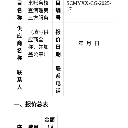
目
来账务核
目
SCMYXX-CG-2025-
17
名
查清理第
编
称
三方服务
号
供
（填写供
报
应
应商全
价
商
年 月 日
称，并加
日
名
盖公章）
期
称
联
联
系
系
电
人
话
一、报价总表
金额
序
费用
（人