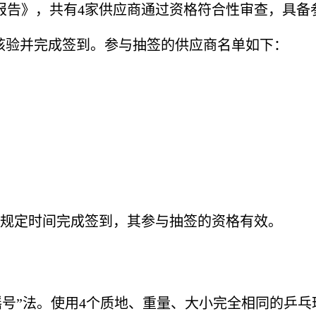
评审报告》，共有4家供应商通过资格符合性审查，具
核验并完成签到。参与抽签的供应商名单如下：
规定时间完成签到，其参与抽签的资格有效。
号”法。使用4个质地、重量、大小完全相同的乒乓球