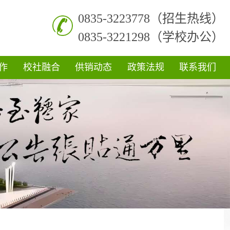
0835-3223778（招生热线）
0835-3221298（学校办公）
作
校社融合
供销动态
政策法规
联系我们