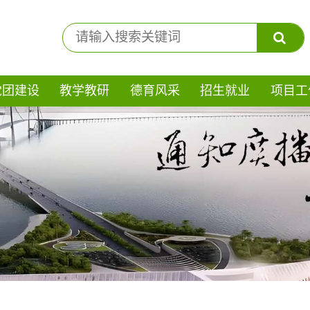
党团建设
教学教研
德育风采
招生就业
项目工