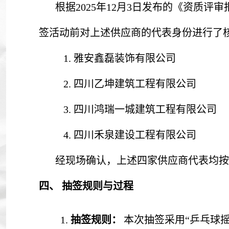
根据2025年12月3日发布的《资质
签活动前对上述供应商的代表身份进行了
1. 雅安鑫磊装饰有限公司
2. 四川乙坤建筑工程有限公司
3. 四川鸿瑞一城建筑工程有限公司
4. 四川禾泉建设工程有限公司
经现场确认，上述四家供应商代表均按
四、 抽签规则与过程
1.
抽签规则：
本次抽签采用“乒乓球摇