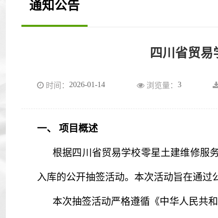
通知公告
四川省贸易
2026-01-14
3
时间：
浏览量：
一、 项目概述
根据四川省贸易学校零星土建维修服务
入库的公开抽签活动。本次活动旨在通过
本次抽签活动严格遵循《中华人民共和