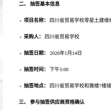
二、 抽签基本信息
项目名称：
四川省贸易学校零星土建维
采购人：
四川省贸易学校
抽签日期：
2026年1月14日
抽签时间：
下午3:00
抽签地点：
四川省贸易学校和雅楼7楼
三、 参与抽签供应商资格确认