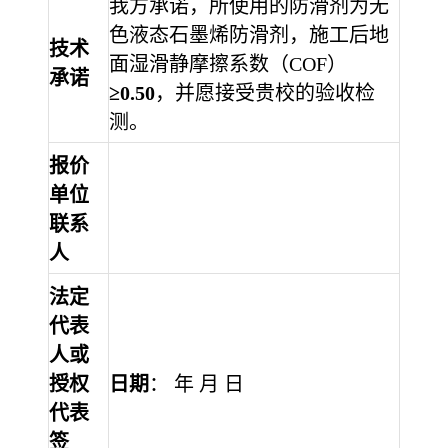
我方承诺，所使用的防滑剂为无
色液态石墨烯防滑剂，施工后地
技术
面湿滑静摩擦系数（
COF）
承诺
≥0.50
，并愿接受贵校的验收检
测。
报价
单位
联系
人
法定
代表
人或
授权
日期
：
年
月
日
代表
签