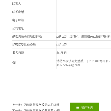
联系人
联系电话
电子邮箱
公司地址
是否具备类似项目经验
□是 □否（如“是”，请附相关业绩证明材
是否接受比价条款
□是 □否
报名日期
年 月 日
请将本表填写完整后，于2026年2月8日15
备注
44177767@qq.com
上一条：四川省贸易学校无人机训练场地施工项目招标代理机构抽取报告
20
返回列表