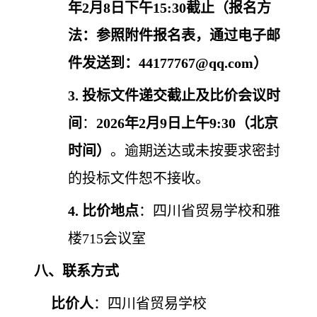
年2月8日下午15:30截止（报名方
法：参照附件报名表，通过电子邮
件发送到：44177767@qq.com）
3.
投标文件递交截止及比价会议时
间
：
202
6
年
2
月
9
日上午
9:30（北京
时间）
。逾期送达或未按要求密封
的投标文件恕不接收。
4.
比价地点
：四川省贸易学校
和雅
楼715会议室
八、联系方式
比价人
：四川省贸易学校