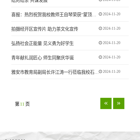
结对结亲 共谋发展
2024-11-20
喜报：热烈祝贺我校教师王自琴荣获“蒙顶山茶技能推广大使”荣誉称号
2024-11-20
拍摄经开区宣传片 助力茶文化宣传
2024-11-20
弘扬社会正能量 见义勇为好学生
2024-11-20
青年献礼润匠心 师生同聚庆华诞
2024-11-20
雅安市教育局副局长许江涛一行莅临我校石棉校区开展调研工作
«
»
第
11
页