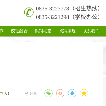
0835-3223778（招生热线）
0835-3221298（学校办公）
作
校社融合
供销动态
政策法规
联系我们
）
中
大
】
分享：