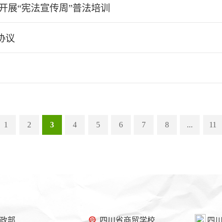
开展“宪法宣传周”普法培训
协议
1
2
3
4
5
6
7
8
...
11
政部
四川省商贸学校
四